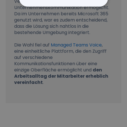
Verwaltung der
Unternehmenskommunikation ermöglicht.
Da im Unternehmen bereits Microsoft 365
genutzt wird, war es zudem entscheidend,
dass die Lösung sich nahtlos in die
bestehende Umgebung integriert.
Die Wahl fiel auf
Managed Teams Voice
,
eine einheitliche Plattform, die den Zugriff
auf verschiedene
Kommunikationsfunktionen über eine
einzige Oberfläche ermöglicht und
den
Arbeitsalltag der Mitarbeiter erheblich
vereinfacht
.