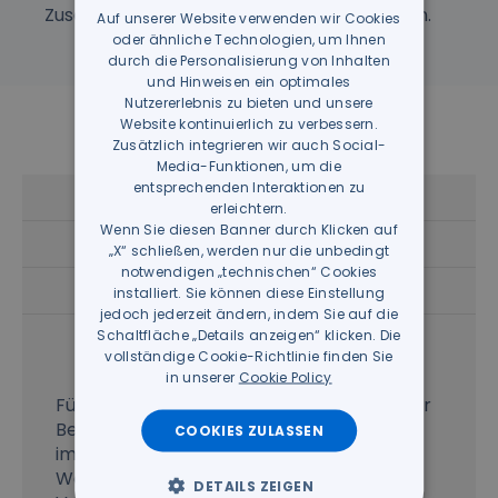
Zusammenarbeit der Mitarbeiter zu fördern.
Auf unserer Website verwenden wir Cookies
ITALIAN
oder ähnliche Technologien, um Ihnen
GERMAN
durch die Personalisierung von Inhalten
und Hinweisen ein optimales
Nutzererlebnis zu bieten und unsere
Website kontinuierlich zu verbessern.
Zusätzlich integrieren wir auch Social-
Media-Funktionen, um die
entsprechenden Interaktionen zu
Neue Anforderungen
erleichtern.
Wenn Sie diesen Banner durch Klicken auf
Die Lösung
„X“ schließen, werden nur die unbedingt
notwendigen „technischen“ Cookies
Projektphasen
installiert. Sie können diese Einstellung
jedoch jederzeit ändern, indem Sie auf die
Das Ergebnis
Schaltfläche „Details anzeigen“ klicken. Die
vollständige Cookie-Richtlinie finden Sie
in unserer
Cookie Policy
Für TechnoAlpin war es von grundlegender
Bedeutung, eine
zentrale Lösung
zu
COOKIES ZULASSEN
implementieren, die von überall auf der
Welt zugänglich ist und eine effektive
DETAILS ZEIGEN